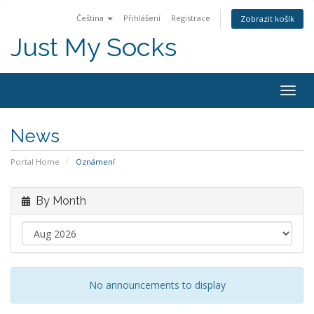
Čeština
Přihlášení
Registrace
Zobrazit košík
Just My Socks
Togg
navig
News
Portal Home
Oznámení
By Month
No announcements to display