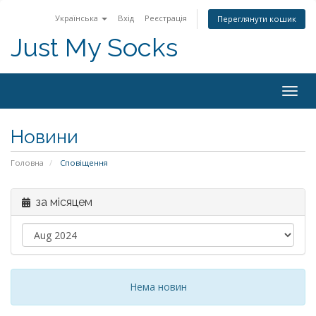
Українська
Вхід
Реєстрація
Переглянути кошик
Just My Socks
Togg
navig
Новини
Головна
Сповіщення
за місяцем
Нема новин