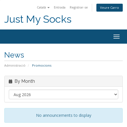
Català
Entrada
Registrar-se
Veure Carro
Just My Socks
Togg
navig
News
Administració
Promocions
By Month
No announcements to display