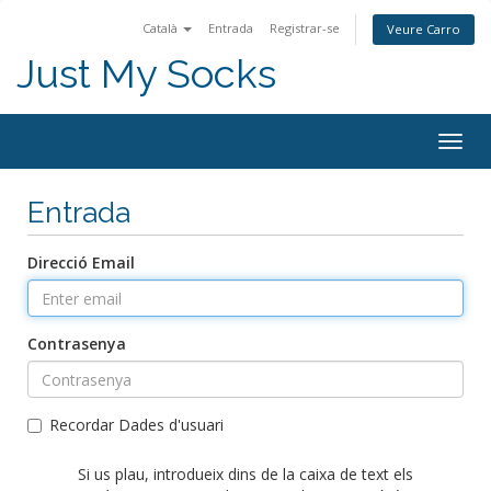
Català
Entrada
Registrar-se
Veure Carro
Just My Socks
Togg
navig
Entrada
Direcció Email
Contrasenya
Recordar Dades d'usuari
Si us plau, introdueix dins de la caixa de text els