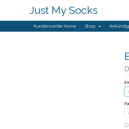
Just My Socks
Kundencenter Home
Shop
Ankündi
D
Em
Pa