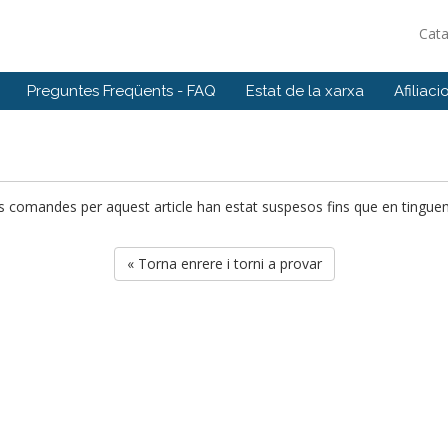
Cat
Preguntes Freqüents - FAQ
Estat de la xarxa
Afiliaci
es comandes per aquest article han estat suspesos fins que en tingue
« Torna enrere i torni a provar