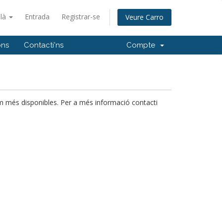
alà
Entrada
Registrar-se
Veure Carro
ons
Contacti'ns
Compte
m més disponibles. Per a més informació contacti