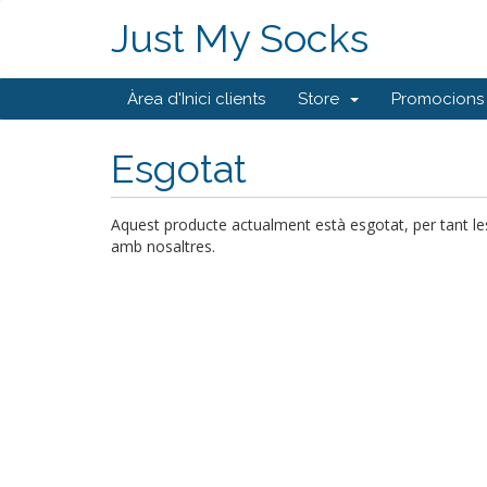
Just My Socks
Àrea d'Inici clients
Store
Promocions
Esgotat
Aquest producte actualment està esgotat, per tant l
amb nosaltres.