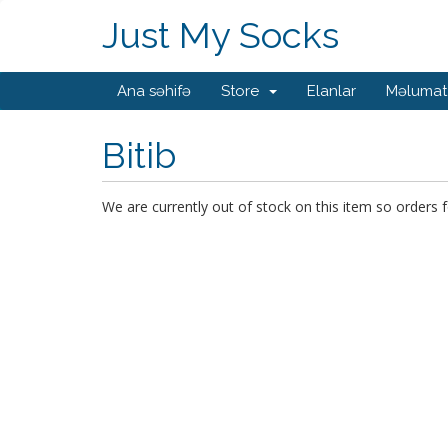
Just My Socks
Ana səhifə
Store
Elanlar
Məlumat
Bitib
We are currently out of stock on this item so orders f