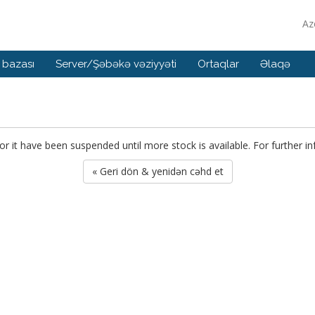
Az
 bazası
Server/Şəbəkə vəziyyəti
Ortaqlar
Əlaqə
or it have been suspended until more stock is available. For further i
« Geri dön & yenidən cəhd et