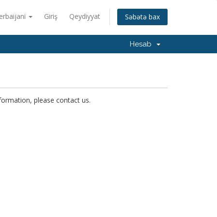
erbaijani
Giriş
Qeydiyyat
Səbətə bax
Hesab
nformation, please contact us.