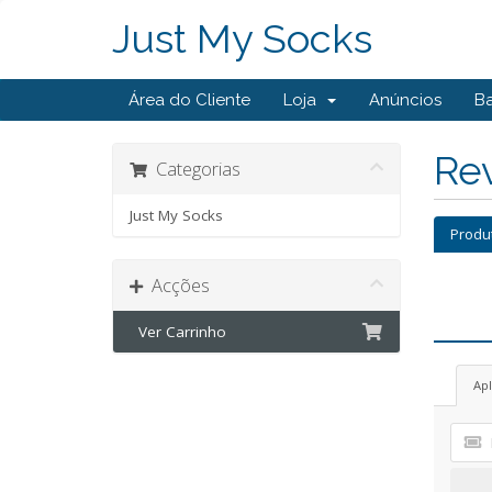
Just My Socks
Área do Cliente
Loja
Anúncios
B
Re
Categorias
Just My Socks
Produ
Acções
Ver Carrinho
Ap