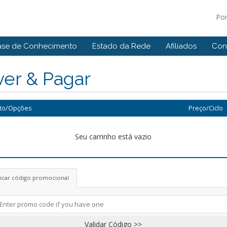
Po
ase de Conhecimento
Estado da Rede
Afiliados
Con
ver & Pagar
to/Opções
Preço/Ciclo
Seu carrinho está vazio
licar código promocional
Validar Código >>