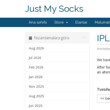
Just My Socks
Ana səhifə
Store
Elanlar
Məlumat
IPL
Nizamlamalara görə
Aug 2026
Azerbaija
Jul 2026
We have 
After fu
Feb 2026
an alter
Jan 2026
Nov 2025
Tuesday
Aug 2025
<< Ger
Jun 2025