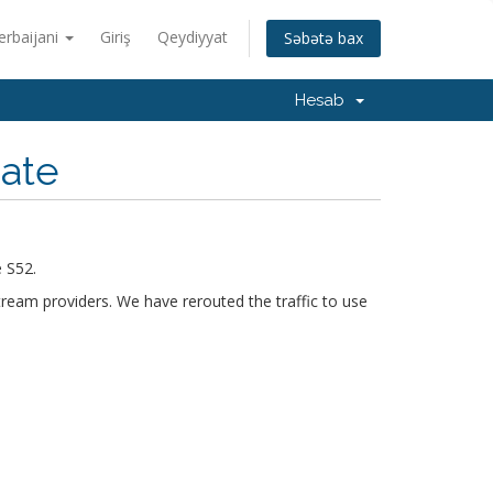
erbaijani
Giriş
Qeydiyyat
Səbətə bax
Hesab
date
 S52.
tream providers. We have rerouted the traffic to use