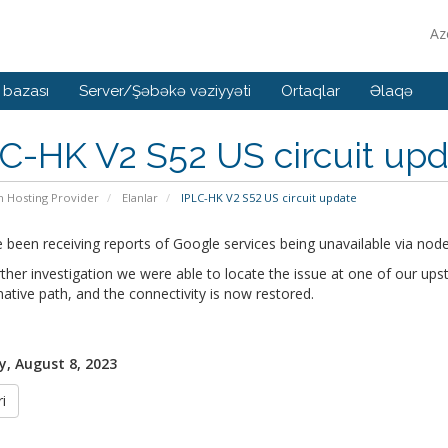
Az
 bazası
Server/Şəbəkə vəziyyəti
Ortaqlar
Əlaqə
C-HK V2 S52 US circuit up
n Hosting Provider
Elanlar
IPLC-HK V2 S52 US circuit update
been receiving reports of Google services being unavailable via node
rther investigation we were able to locate the issue at one of our ups
native path, and the connectivity is now restored.
, August 8, 2023
i