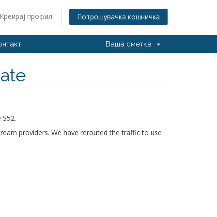
Креирај профил
Потрошувачка кошничка
онтакт
Ваша сметка
date
 S52.
tream providers. We have rerouted the traffic to use