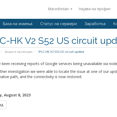
Macedonian
Најава на профил
База на знаења
Статус на сервери
Заработка
К
C-HK V2 S52 US circuit up
Акции и промоции
IPLC-HK V2 S52 US circuit update
been receiving reports of Google services being unavailable via node
rther investigation we were able to locate the issue at one of our ups
native path, and the connectivity is now restored.
, August 8, 2023
ад