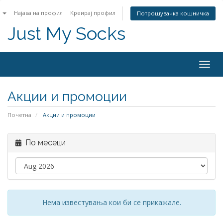
n
Најава на профил
Креирај профил
Потрошувачка кошничка
Just My Socks
Togg
navig
Акции и промоции
Почетна
Акции и промоции
По месеци
Нема известувања кои би се прикажале.