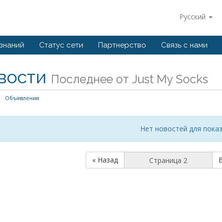
Русский
 знаний
Статус сети
Партнерство
Связь с нами
вости
Последнее от Just My Socks
Объявления
Нет новостей для пока
« Назад