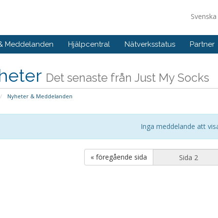
Svensk
 & Meddelanden
Hjälpcentral
Nätverksstatus
Partner
heter
Det senaste från Just My Socks
Nyheter & Meddelanden
Inga meddelande att vis
« föregående sida