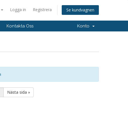
a
Logga in
Registrera
Se kundvagnen
Kontakta Oss
Konto
a
Nästa sida »