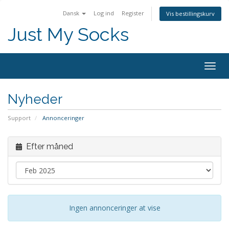
Dansk
Log ind
Register
Vis bestillingskurv
Just My Socks
Togg
navig
Nyheder
Support
Annonceringer
Efter måned
Ingen annonceringer at vise