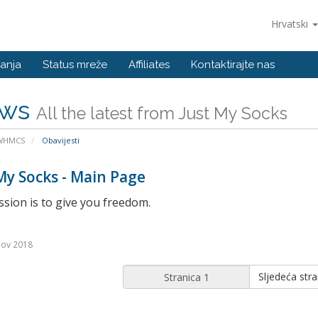
Hrvatski
anja
Status mreže
Affiliates
Kontaktirajte nas
ws
All the latest from Just My Socks
 WHMCS
Obavijesti
My Socks - Main Page
sion is to give you freedom.
Nov 2018
Sljedeća stra