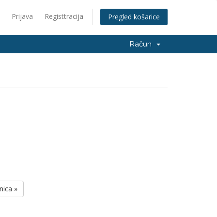
Prijava
Registtracija
Pregled košarice
Račun
nica »