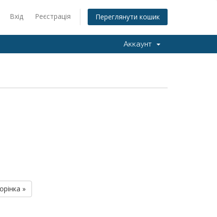
Вхід
Реєстрація
Переглянути кошик
Аккаунт
орінка »