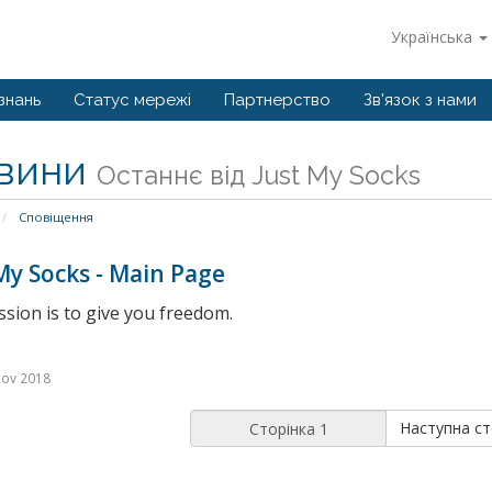
Українська
знань
Статус мережі
Партнерство
Зв'язок з нами
вини
Останнє від Just My Socks
Сповіщення
My Socks - Main Page
sion is to give you freedom.
Nov 2018
Наступна ст