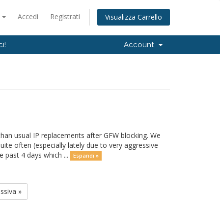
o
Accedi
Registrati
Visualizza Carrello
i!
Account
than usual IP replacements after GFW blocking. We
e often (especially lately due to very aggressive
e past 4 days which ...
Espandi »
ssiva »