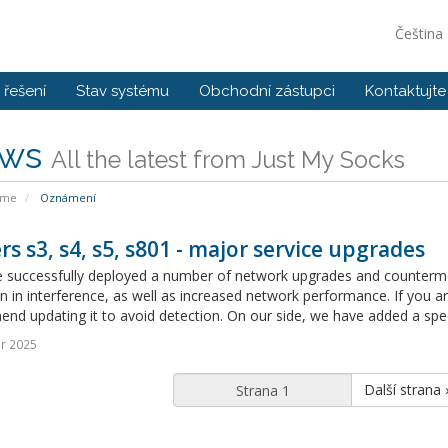
Čeština
řešení
Stav systému
Obchodní zástupci
Kontaktujte
ws
All the latest from Just My Socks
ome
Oznámení
rs s3, s4, s5, s801 - major service upgrades
 successfully deployed a number of network upgrades and countermeas
n in interference, as well as increased network performance. If you ar
d updating it to avoid detection. On our side, we have added a speci
r 2025
Další strana 