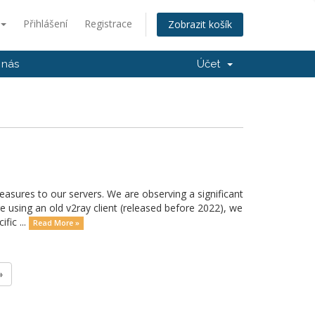
Přihlášení
Registrace
Zobrazit košík
 nás
Účet
ures to our servers. We are observing a significant
e using an old v2ray client (released before 2022), we
fic ...
Read More »
»