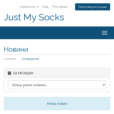
Українська
Вхід
Реєстрація
Переглянути кошик
Just My Socks
Togg
navig
Новини
Головна
Сповіщення
за місяцем
Нема новин