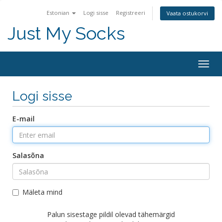
Estonian
Logi sisse
Registreeri
Vaata ostukorvi
Just My Socks
Togg
navig
Logi sisse
E-mail
Salasõna
Mäleta mind
Palun sisestage pildil olevad tähemärgid