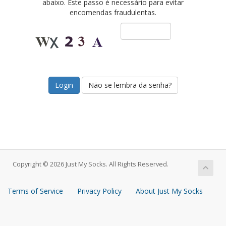
abaixo. Este passo é necessário para evitar
encomendas fraudulentas.
Não se lembra da senha?
Copyright © 2026 Just My Socks. All Rights Reserved.
Terms of Service
Privacy Policy
About Just My Socks