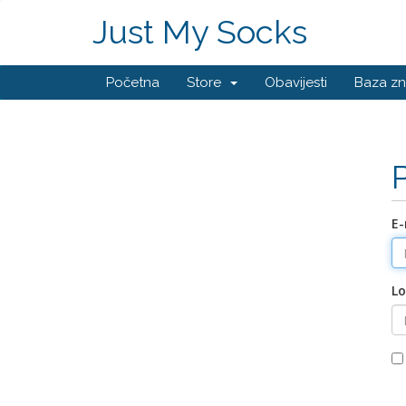
Just My Socks
Početna
Store
Obavijesti
Baza zn
E-
Lo