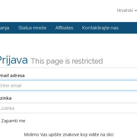
Hrvatski
anja
Status mreže
Affiliates
Kontaktirajte nas
Prijava
This page is restricted
mail adresa
zinka
Zapamti me
Molimo Vas upišite znakove koji vidite na slici