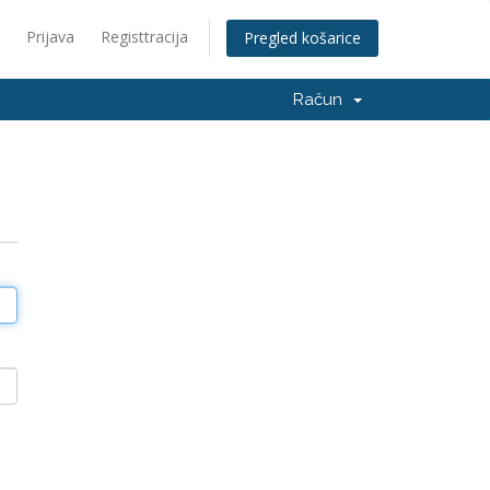
Prijava
Registtracija
Pregled košarice
Račun