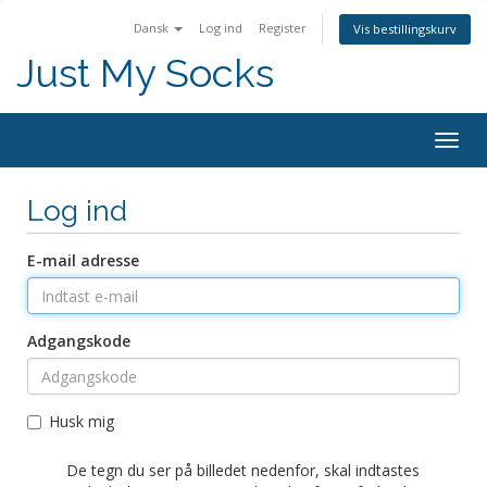
Dansk
Log ind
Register
Vis bestillingskurv
Just My Socks
Togg
navig
Log ind
E-mail adresse
Adgangskode
Husk mig
De tegn du ser på billedet nedenfor, skal indtastes