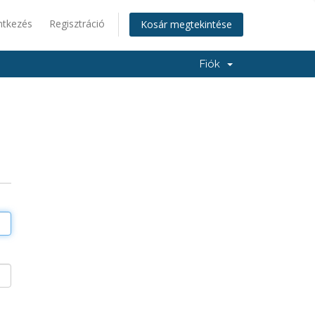
ntkezés
Regisztráció
Kosár megtekintése
Fiók