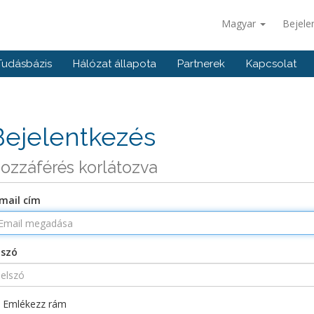
Magyar
Bejele
Tudásbázis
Hálózat állapota
Partnerek
Kapcsolat
Bejelentkezés
ozzáférés korlátozva
mail cím
lszó
Emlékezz rám