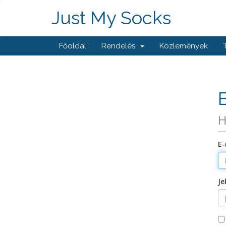
Just My Socks
Főoldal
Rendelés
Közlemények
H
E-
Je