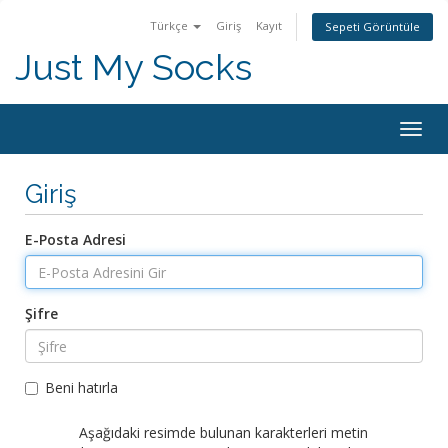
Türkçe
Giriş
Kayıt
Sepeti Görüntüle
Just My Socks
Togg
navig
Giriş
E-Posta Adresi
Şifre
Beni hatırla
Aşağıdaki resimde bulunan karakterleri metin