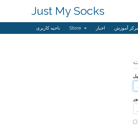
Just My Socks
رکز آموزش
اخبار
Store
ناحیه کاربری
ت
یل
ور