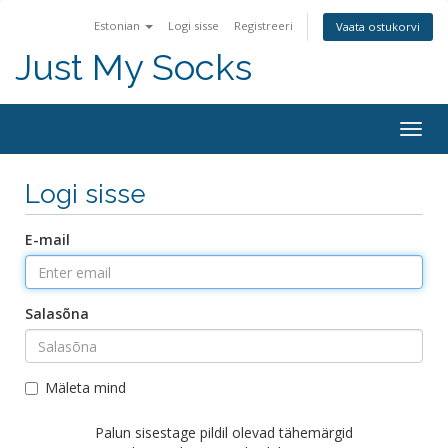
Estonian
Logi sisse
Registreeri
Vaata ostukorvi
Just My Socks
Togg
navig
Logi sisse
E-mail
Salasõna
Mäleta mind
Palun sisestage pildil olevad tähemärgid