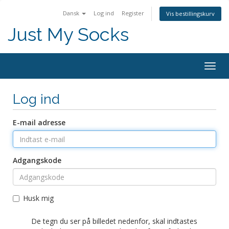
Dansk
Log ind
Register
Vis bestillingskurv
Just My Socks
Togg
navig
Log ind
E-mail adresse
Adgangskode
Husk mig
De tegn du ser på billedet nedenfor, skal indtastes