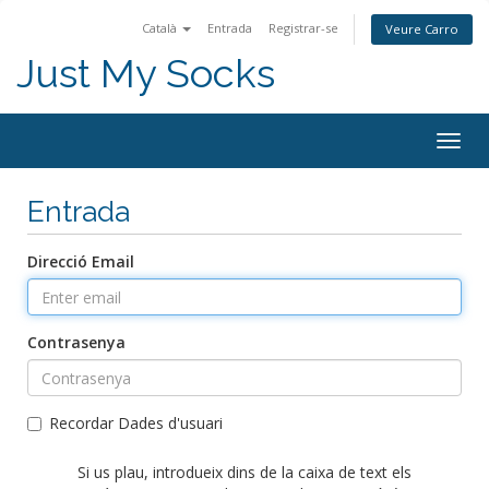
Català
Entrada
Registrar-se
Veure Carro
Just My Socks
Togg
navig
Entrada
Direcció Email
Contrasenya
Recordar Dades d'usuari
Si us plau, introdueix dins de la caixa de text els