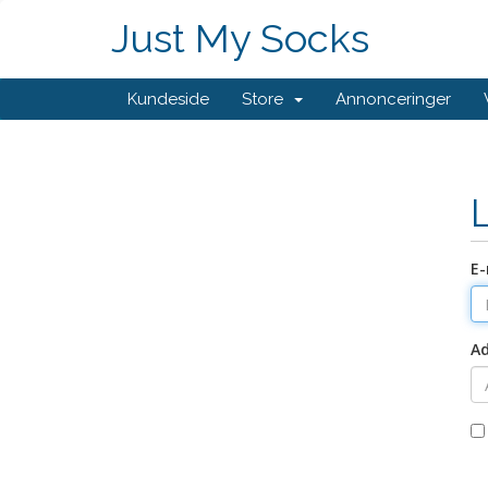
Just My Socks
Kundeside
Store
Annonceringer
E-
A