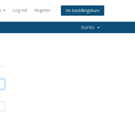
k
Log ind
Register
Vis bestillingskurv
Konto