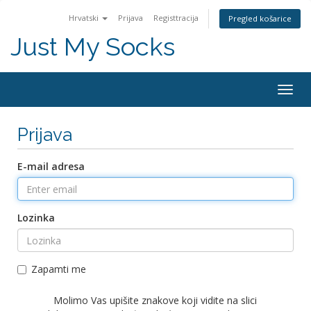
Hrvatski
Prijava
Registtracija
Pregled košarice
Just My Socks
Togg
navig
Prijava
E-mail adresa
Lozinka
Zapamti me
Molimo Vas upišite znakove koji vidite na slici