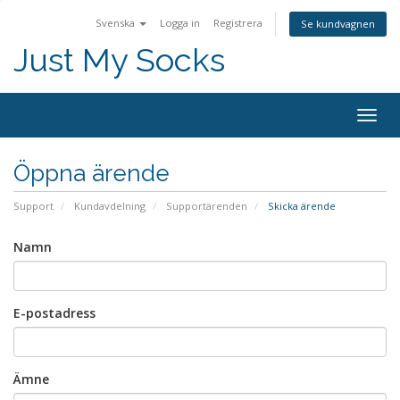
Svenska
Logga in
Registrera
Se kundvagnen
Just My Socks
Togg
navig
Öppna ärende
Support
Kundavdelning
Supportärenden
Skicka ärende
Namn
E-postadress
Ämne