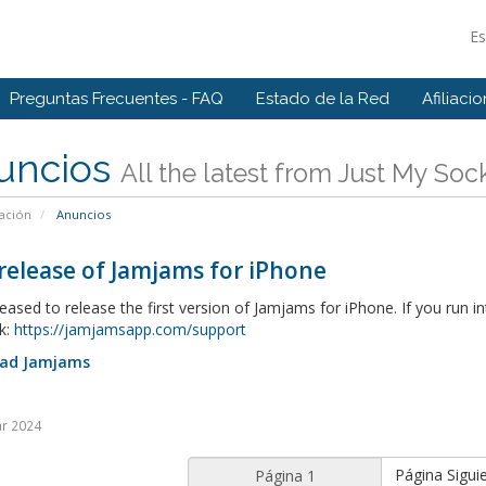
E
Preguntas Frecuentes - FAQ
Estado de la Red
Afiliaci
uncios
All the latest from Just My Soc
ación
Anuncios
 release of Jamjams for iPhone
eased to release the first version of Jamjams for iPhone. If you run i
k:
https://jamjamsapp.com/support
ad Jamjams
r 2024
Página Sigui