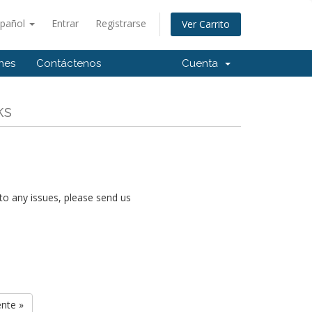
spañol
Entrar
Registrarse
Ver Carrito
ones
Contáctenos
Cuenta
ks
nto any issues, please send us
ente »