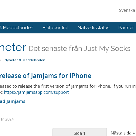
Svensk
 & Meddelanden
Hjälpcentral
Nätverksstatus
Partner
heter
Det senaste från Just My Socks
Nyheter & Meddelanden
 release of Jamjams for iPhone
eased to release the first version of Jamjams for iPhone. If you run i
k:
https://jamjamsapp.com/support
ad Jamjams
Mar 2024
Nästa sida »