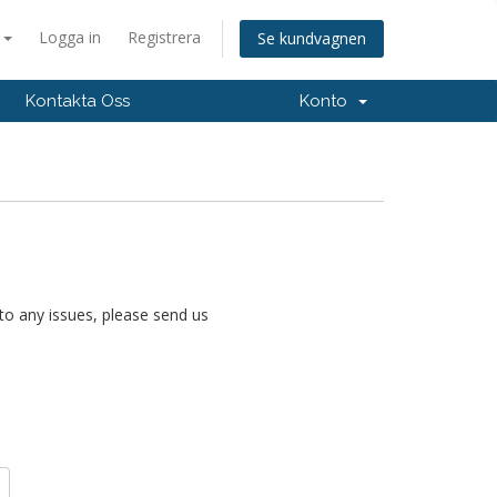
a
Logga in
Registrera
Se kundvagnen
Kontakta Oss
Konto
nto any issues, please send us