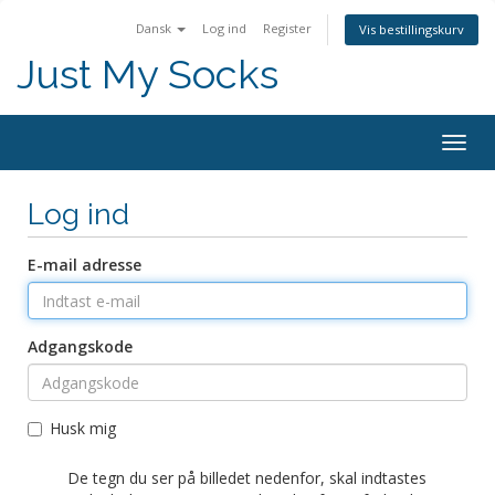
Dansk
Log ind
Register
Vis bestillingskurv
Just My Socks
Togg
navig
Log ind
E-mail adresse
Adgangskode
Husk mig
De tegn du ser på billedet nedenfor, skal indtastes