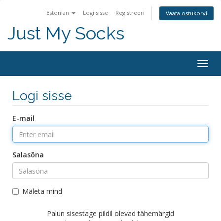
Estonian
Logi sisse
Registreeri
Vaata ostukorvi
Just My Socks
Togg
navig
Logi sisse
E-mail
Salasõna
Mäleta mind
Palun sisestage pildil olevad tähemärgid